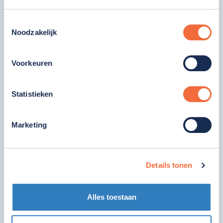
Toestemmingsselectie
Noodzakelijk
Voorkeuren
Statistieken
Marketing
Ambulante Dienst Zoetermeer, Voorburg –
Details tonen
Leidschendam en Lansingerland
079 720 09 79
Alles toestaan
Stadhoudersring 5
2713 GA Zoetermeer