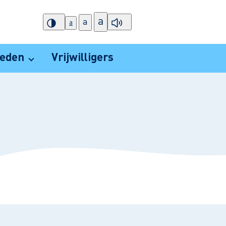
a
a
a
ieden
Vrijwilligers