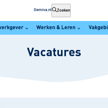
Gemiva.nl
Zoeken
werkgever
Werken & Leren
Vakgeb
Vacatures