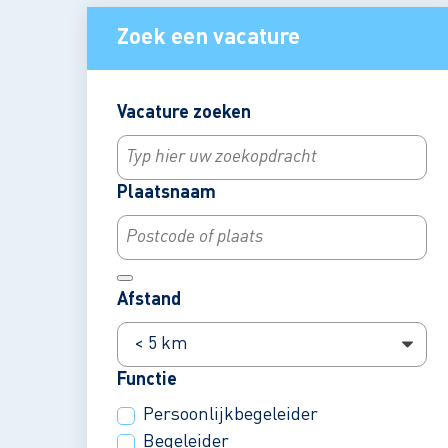
Zoek een vacature
Vacature zoeken
In de
Plaatsnaam
buurt
van
Afstand
Functie
Persoonlijkbegeleider
Begeleider