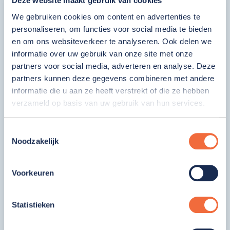
Deze website maakt gebruik van cookies
Dagactiviteiten
We gebruiken cookies om content en advertenties te
Ambulant
personaliseren, om functies voor social media te bieden
Overig
en om ons websiteverkeer te analyseren. Ook delen we
Werkuren
informatie over uw gebruik van onze site met onze
partners voor social media, adverteren en analyse. Deze
2 - 36 uur
partners kunnen deze gegevens combineren met andere
Salaris
informatie die u aan ze heeft verstrekt of die ze hebben
verzameld op basis van uw gebruik van hun services.
€ 400 - € 5926
Toestemmingsselectie
Doelgroepen
Noodzakelijk
Lichamelijke beperking
Niet-aangeboren hersenletsel
Voorkeuren
Ernstige Meervoudige Beperking
(Licht) verstandelijke beperking
Statistieken
Autisme spectrum stoornissen
Ouderen