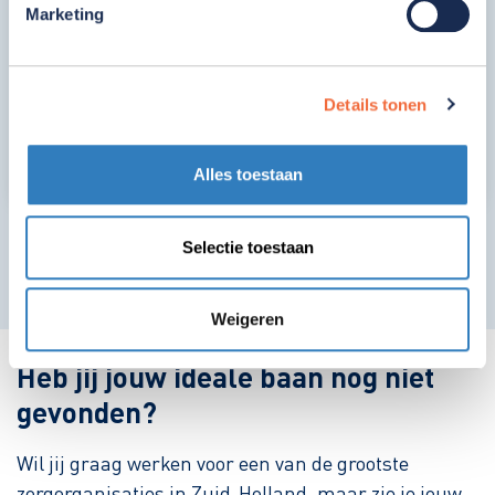
Kind en jeugd
Marketing
Overig
Moeilijk verstaanbaar gedrag
Details tonen
Alles toestaan
Selectie toestaan
Er zijn geen vacatures om weer te geven.
Weigeren
Heb jij jouw ideale baan nog niet
gevonden?
Wil jij graag werken voor een van de grootste
zorgorganisaties in Zuid-Holland, maar zie je jouw