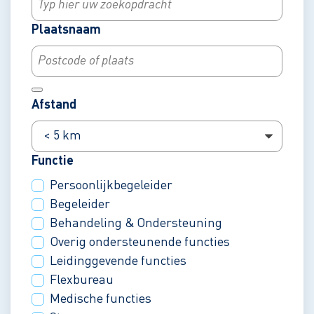
In de
Plaatsnaam
buurt
van
Afstand
Functie
Persoonlijkbegeleider
Begeleider
Behandeling & Ondersteuning
Overig ondersteunende functies
Leidinggevende functies
Flexbureau
Medische functies