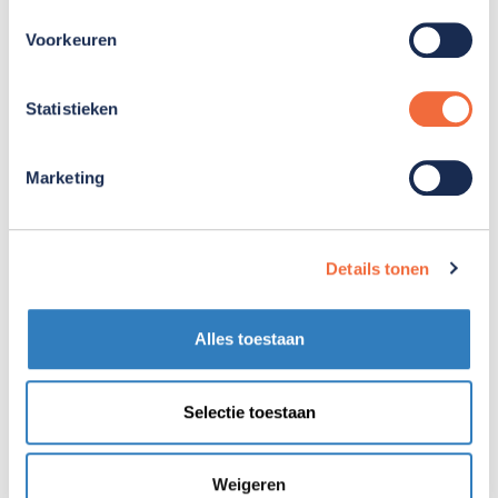
Je hebt een zorgdiploma op mbo-niveau 3 of 4.
Je bent zelfstandig, stressbestendig en houdt
Voorkeuren
overzicht.
Je kunt medische handelingen uitvoeren of
Statistieken
bent bereid dit te leren.
Je vindt het prettig om in de nacht te werken en
Marketing
verantwoordelijkheid te dragen.
Je vindt het eventueel leuk om naast je
nachtdiensten extra uren te werken overdag of
Details tonen
in de avond.
Alles toestaan
Herken je jezelf niet in alle punten, maar denk je
wel dat deze functie goed bij je past? Dan gaan we
Selectie toestaan
graag met je in gesprek.
wij?
Wat bieden
Weigeren