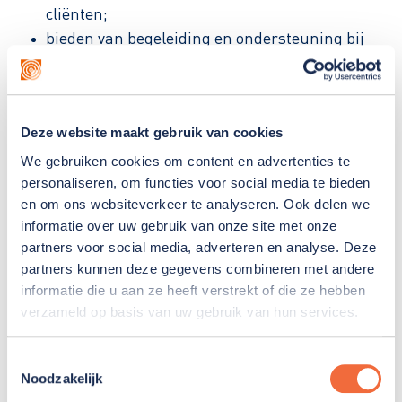
cliënten;
bieden van begeleiding en ondersteuning bij
hulpvragen;
signaleren van bijzonderheden en zorgen voor
een goede overdracht naar het dagteam;
Deze website maakt gebruik van cookies
schakelen met collega’s van verschillende
woningen;
We gebruiken cookies om content en advertenties te
personaliseren, om functies voor social media te bieden
ondersteunen bij nachtelijke zorgmomenten;
en om ons websiteverkeer te analyseren. Ook delen we
inspelen op onverwachte situaties.
informatie over uw gebruik van onze site met onze
partners voor social media, adverteren en analyse. Deze
partners kunnen deze gegevens combineren met andere
Geen nacht is hetzelfde. Juist dat maakt jouw werk
informatie die u aan ze heeft verstrekt of die ze hebben
afwisselend en waardevol.
verzameld op basis van uw gebruik van hun services.
jou
Wij zoeken
Toestemmingsselectie
Noodzakelijk