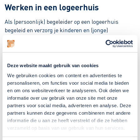
Werken in een logeerhuis
Als (persoonlijk) begeleider op een logeerhuis
begeleid en verzorg je kinderen en (jonge)
volwassenen met een verstandelijke en/of
lichamelijke beperking tijdens de logeermomenten
in de midweken, weekenden en in de
schoolvakanties. Je begeleidt de kinderen volgens
Deze website maakt gebruik van cookies
een ondersteuningsplan. Je bedenkt en verzorgt
We gebruiken cookies om content en advertenties te
activiteiten die aansluiten bij de hulpvraag. Je zorgt
personaliseren, om functies voor social media te bieden
daarnaast voor de verbinding met ouders, school
en om ons websiteverkeer te analyseren. Ook delen we
en/of dagactiviteiten zodat alle “werelden” van het
informatie over uw gebruik van onze site met onze
partners voor social media, adverteren en analyse. Deze
kind op elkaar aansluiten.
partners kunnen deze gegevens combineren met andere
informatie die u aan ze heeft verstrekt of die ze hebben
verzameld op basis van uw gebruik van hun services.
Accepteer cookies om de afbeeldingen te