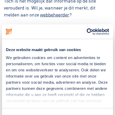
Toch is het mogelijk dat informatie op de site
verouderd is. Wil je, wanneer je dit merkt, dit
melden aan onze
webbeheerder
?
Gebruik van teksten of foto's
Het auteursrecht op de inhoud, het beeld en de
vormgeving van deze site berust bij Gemiva. De
Deze website maakt gebruik van cookies
informatie op deze website kun je downloaden of
We gebruiken cookies om content en advertenties te
printen voor eigen gebruik. Wil je informatie
personaliseren, om functies voor social media te bieden
gebruiken of vermenigvuldigen voor andere
en om ons websiteverkeer te analyseren. Ook delen we
informatie over uw gebruik van onze site met onze
doeleinden? Vraag hiervoor eerst schriftelijk
partners voor social media, adverteren en analyse. Deze
toestemming via de afdeling Communicatie.
partners kunnen deze gegevens combineren met andere
informatie die u aan ze heeft verstrekt of die ze hebben
verzameld op basis van uw gebruik van hun services.
Toestemmingsselectie