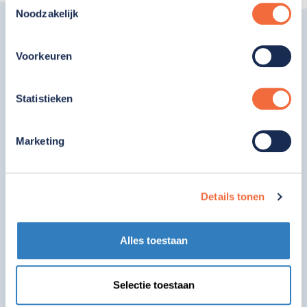
Noodzakelijk
Voorkeuren
Statistieken
verschil
Samen maken we het
Marketing
Details tonen
Contact opnemen?
0182-575800
Alles toestaan
info@gemiva-svg.nl
Bleulandweg 1b
Selectie toestaan
2803 HG Gouda