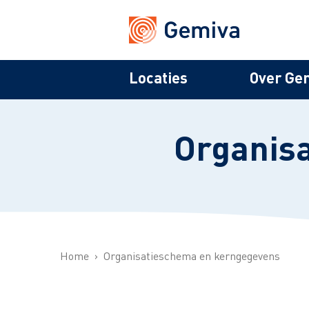
Locaties
Over Ge
Organis
Home
Organisatieschema en kerngegevens