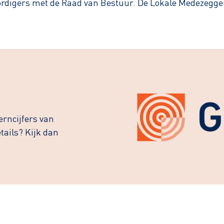
oordigers met de Raad van Bestuur. De Lokale Medezegg
erncijfers van
ails? Kijk dan