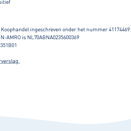
itief
n Koophandel ingeschreven onder het nummer 41174469
ABN-AMRO is NL70ABNA0235600369
8351B01
rverslag.