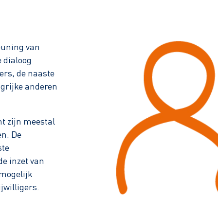
euning van
 dialoog
ers, de naaste
ngrijke anderen
nt zijn meestal
n. De
ste
de inzet van
 mogelijk
willigers.