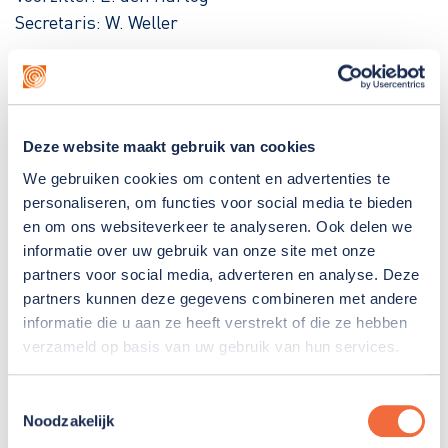
Secretaris: W. Weller
Ondernemingsraad
Voorzitter: Marjon Moeken
Vice voorzitter: Renée van der Ven
Deze website maakt gebruik van cookies
Secretaris: Elise Mom
We gebruiken cookies om content en advertenties te
Klachtencommissie
Medewerkers
personaliseren, om functies voor social media te bieden
Voorzitter: mr. D. van Dorth tot Medler
en om ons websiteverkeer te analyseren. Ook delen we
Secretaris: Jasper van Kesteren
informatie over uw gebruik van onze site met onze
partners voor social media, adverteren en analyse. Deze
Vertrouwenspersonen medewerkers
partners kunnen deze gegevens combineren met andere
Voorzitter: Jeanette van Houwelingen en Martin Kok
informatie die u aan ze heeft verstrekt of die ze hebben
verzameld op basis van uw gebruik van hun services.
Nicoline Kuiper
Dinky van Berkel
Toestemmingsselectie
Consultatieteam Misbruik en Mishandeling
Noodzakelijk
Voorzitter: Evelien van Kalmthout