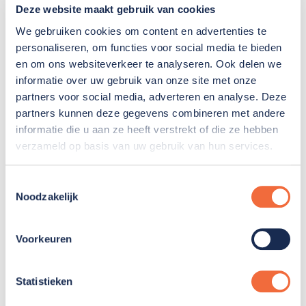
Deze website maakt gebruik van cookies
Statuten
We gebruiken cookies om content en advertenties te
Conflictregeling Raad van Toezicht - Raad van
personaliseren, om functies voor social media te bieden
Bestuur
en om ons websiteverkeer te analyseren. Ook delen we
Bestuursreglement Gemiva 2026
informatie over uw gebruik van onze site met onze
partners voor social media, adverteren en analyse. Deze
Reglement onkosten bestuurders
partners kunnen deze gegevens combineren met andere
uitnodigingen en aannemen geschenken door
informatie die u aan ze heeft verstrekt of die ze hebben
bestuurders en beoordelen nevenfuncties
verzameld op basis van uw gebruik van hun services.
Jaarverslag
Toestemmingsselectie
Noodzakelijk
Over de toepassing van de Zorgbrede Governance
Code (ZGC) en de genoemde reglementen en
Voorkeuren
beleidsdocumentatie doen wij jaarlijks verslag in
ons jaarverslag.
Daarin vind je ook de namen en
functies van onze toezichthouders en bestuurders
Statistieken
en de door hen uitgeoefende (en door de Raad van