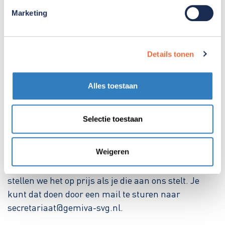
Toezicht geaccordeerde) nevenfuncties.
Marketing
Wnt-gegevens bestuurders en
toezichthouders
Details tonen
Gegevens over de honorering van bestuurders en
Alles toestaan
toezichthouders publiceren wij in onze
jaarrekening. Onze jaarrekeningen over de
achterliggende zeven jaar vindt u
via DigiMV, de
Selectie toestaan
landelijke site met verantwoordingsdocumenten
van zorginstellingen
.
Weigeren
Roepen bovenstaande documenten vragen op, dan
stellen we het op prijs als je die aan ons stelt. Je
kunt dat doen door een mail te sturen naar
secretariaat@gemiva-svg.nl.