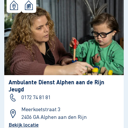
Ambulante Dienst Alphen aan de Rijn
Jeugd
0172 74 81 81
Meerkoetstraat 3
2406 GA Alphen aan den Rijn
Bekijk locatie