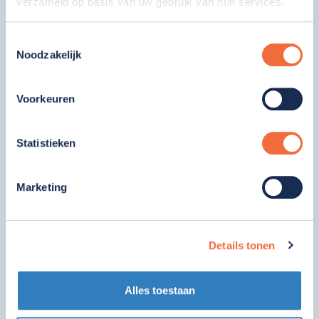
verzameld op basis van uw gebruik van hun services.
Toestemmingsselectie
Noodzakelijk
Voorkeuren
Statistieken
Ambonstraat
0172 44 98 00
Marketing
Ambonstraat 1
2405 EN Alphen aan den Rijn
Bekijk locatie
Details tonen
Alles toestaan