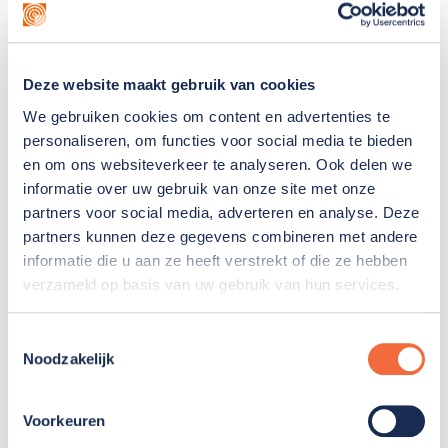
Deze website maakt gebruik van cookies
We gebruiken cookies om content en advertenties te
personaliseren, om functies voor social media te bieden
en om ons websiteverkeer te analyseren. Ook delen we
informatie over uw gebruik van onze site met onze
partners voor social media, adverteren en analyse. Deze
partners kunnen deze gegevens combineren met andere
informatie die u aan ze heeft verstrekt of die ze hebben
verzameld op basis van uw gebruik van hun services.
Toestemmingsselectie
Noodzakelijk
BinnenKijken bij Bedrijven
is hét event voor
Voorkeuren
werkgevers en werkzoekenden om elkaar op een