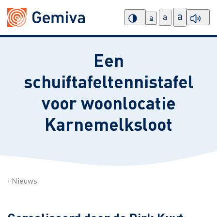
a
a
a
Een
schuiftafeltennistafel
voor woonlocatie
Karnemelksloot
Nieuws