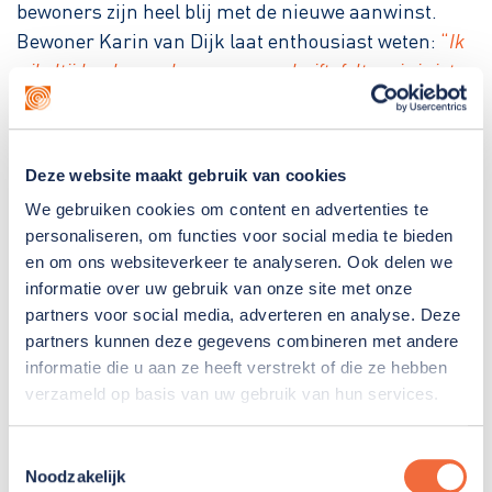
bewoners zijn heel blij met de nieuwe aanwinst.
Bewoner Karin van Dijk laat enthousiast weten:
“
Ik
wil altijd wel meer bewegen en schuiftafeltennis is iets
wat we allemaal kunnen. Dus dan is de drempel ook
veel lager om te gaan bewegen.”
Deze website maakt gebruik van cookies
Bekijk het filmpje
hier
.
We gebruiken cookies om content en advertenties te
personaliseren, om functies voor social media te bieden
en om ons websiteverkeer te analyseren. Ook delen we
informatie over uw gebruik van onze site met onze
partners voor social media, adverteren en analyse. Deze
partners kunnen deze gegevens combineren met andere
informatie die u aan ze heeft verstrekt of die ze hebben
verzameld op basis van uw gebruik van hun services.
Dankzij de Dirk Kuyt Foundation is de wens om met
Toestemmingsselectie
alle bewoners te bewegen en tegelijk sociaal contact
Noodzakelijk