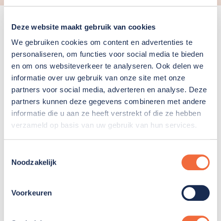
Rust en ruimte
Deze website maakt gebruik van cookies
We gebruiken cookies om content en advertenties te
Locatiemanager Lia Zoeteman: “Het pand straalt
personaliseren, om functies voor social media te bieden
rust uit en lijkt veel groter. Zowel cliënten als
en om ons websiteverkeer te analyseren. Ook delen we
medewerkers zijn superblij met het resultaat en
informatie over uw gebruik van onze site met onze
voelden zich meteen thuis. En dat is wat we willen:
partners voor social media, adverteren en analyse. Deze
partners kunnen deze gegevens combineren met andere
een plek waar iedereen zich thuis voelt en met
informatie die u aan ze heeft verstrekt of die ze hebben
plezier naartoe komt voor een zinvolle daginvulling.
verzameld op basis van uw gebruik van hun services.
Tijdens de verbouwing hebben we fijn
samengewerkt met RoosRos Architecten,
Toestemmingsselectie
aannemersbedrijf Meerbouw en alle andere
Noodzakelijk
bedrijven die tijdens en na de verbouwing
werkzaamheden hebben verricht. Met elkaar
Voorkeuren
hebben zij ervoor gezorgd dat we een prachtig
vernieuwd Symfonie hebben.”