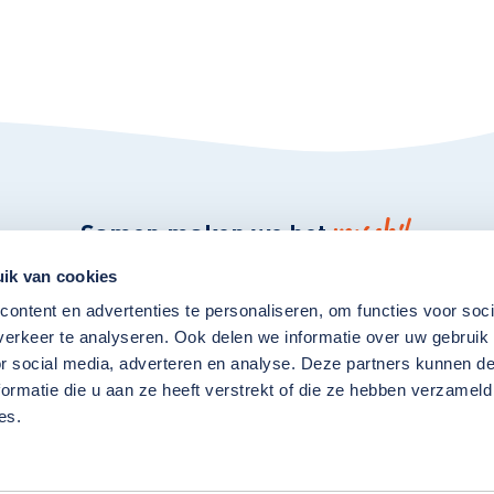
verschil
Samen maken we het
ik van cookies
Snel naar:
ontent en advertenties te personaliseren, om functies voor soci
erkeer te analyseren. Ook delen we informatie over uw gebruik
Locaties
or social media, adverteren en analyse. Deze partners kunnen 
Werken bij Gemiva
ormatie die u aan ze heeft verstrekt of die ze hebben verzameld
es.
Cliënten & verwanten info
Gemiva Duurzaam