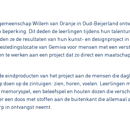
gemeenschap Willem van Oranje in Oud-Beijerland ontw
 beperking. Dit deden de leerlingen tijdens hun talentu
en ze de resultaten van hun kunst- en designproject in 
bestedingslocatie van Gemiva voor mensen met een verst
n te werken aan een project dat zo direct een maatschapp
e eindproducten van het project aan de mensen die dagb
 doen op de zintuigen: zien, horen, voelen. Leerlingen 
 memoryspel, een beleefspel en houten dozen die verschi
r een doos met stoffen aan de buitenkant die allemaal a
erp in ontvangst neemt.