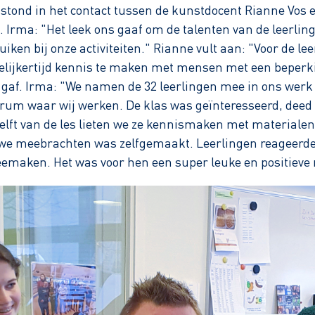
ntstond in het contact tussen de kunstdocent Rianne Vos 
a. Irma: "Het leek ons gaaf om de talenten van de leerlin
ken bij onze activiteiten." Rianne vult aan: "Voor de le
elijkertijd kennis te maken met mensen met een beperkin
a gaf. Irma: "We namen de 32 leerlingen mee in ons werk
ntrum waar wij werken. De klas was geïnteresseerd, deed
elft van de les lieten we ze kennismaken met materialen 
t we meebrachten was zelfgemaakt. Leerlingen reageerden
maken. Het was voor hen een super leuke en positieve 