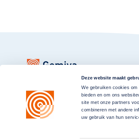
Deze website maakt gebru
Contact opnemen?
We gebruiken cookies om c
bieden en om ons websitev
0182-575800
site met onze partners vo
info@gemiva-svg.nl
combineren met andere inf
uw gebruik van hun servic
Bleulandweg 1b
2803 HG Gouda