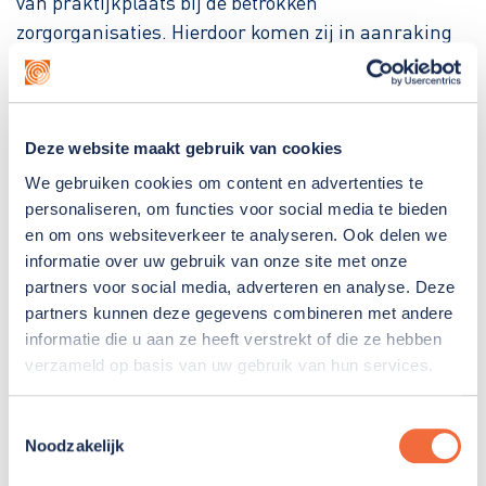
van praktijkplaats bij de betrokken
zorgorganisaties. Hierdoor komen zij in aanraking
met het vakgebied van verpleegkundige zorg,
verzorging (ouderenzorg) en maatschappelijk zorg
(woon-begeleiding en dagbesteding voor ouderen en
Deze website maakt gebruik van cookies
mensen met een (verstandelijke) beperking). Zo
oriënteren zij zich op wat ze zelf willen en kunnen.
We gebruiken cookies om content en advertenties te
personaliseren, om functies voor social media te bieden
Naast deze vorm van praktijkonderwijs (twee dagen
en om ons websiteverkeer te analyseren. Ook delen we
per week) krijgen de studenten twee dagen per
informatie over uw gebruik van onze site met onze
partners voor social media, adverteren en analyse. Deze
week les op een locatie van de Zorgcampus in de
partners kunnen deze gegevens combineren met andere
Hoeksche Waard. Docenten van Albeda Zorgcollege
informatie die u aan ze heeft verstrekt of die ze hebben
geven daar les aan de hand van beroepssituaties en
verzameld op basis van uw gebruik van hun services.
experts uit het werkveld geven gastcolleges.
Daarnaast volgen de studenten één dag per week
Toestemmingsselectie
algemene vakken (bijvoorbeeld Nederlands, Engels
Noodzakelijk
en studieloopbaan-begeleiding) bij Albeda