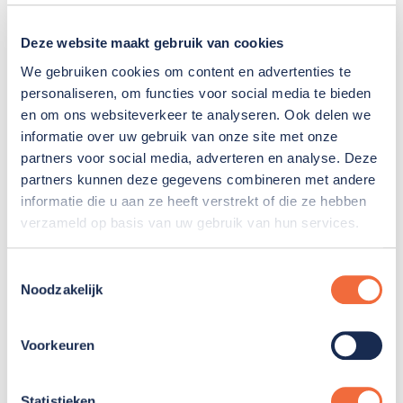
gespreksruimtes en een ruime fysieke
behandelruimte.”
Deze website maakt gebruik van cookies
Verder na hersenletsel
We gebruiken cookies om content en advertenties te
personaliseren, om functies voor social media te bieden
Een beroerte, ongeluk, hartstilstand of aandoening
en om ons websiteverkeer te analyseren. Ook delen we
aan de hersenen kan leiden tot blijvend
informatie over uw gebruik van onze site met onze
hersenletsel. Dat heeft een enorme impact op het
partners voor social media, adverteren en analyse. Deze
partners kunnen deze gegevens combineren met andere
leven van de getroffene en zijn/haar naasten. Van
informatie die u aan ze heeft verstrekt of die ze hebben
het ene op het andere moment staat je leven op zijn
verzameld op basis van uw gebruik van hun services.
kop.
Blijvend hersenletsel veroorzaakt vaak cognitieve
Toestemmingsselectie
klachten, psychische problemen, vermoeidheid of
Noodzakelijk
fysieke klachten. Hoe ga je om met die
veranderingen en beperkingen? En hoe verwerk je
Voorkeuren
het verlies en vind je opnieuw de balans? Daarmee
gaan deelnemers tijdens een Hersenz-behandeling
aan de slag.
Statistieken