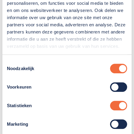
personaliseren, om functies voor social media te bieden
en om ons websiteverkeer te analyseren. Ook delen we
informatie over uw gebruik van onze site met onze
partners voor social media, adverteren en analyse. Deze
partners kunnen deze gegevens combineren met andere
informatie die u aan ze heeft verstrekt of die ze hebben
verzameld op basis van uw gebruik van hun services.
Toestemmingsselectie
Noodzakelijk
Voorkeuren
mbo-certificaten voor 11 zorgmedewerkers
Succesvolle samenwerking
Statistieken
Er is in de Hoeksche Waard veel behoefte aan
Marketing
medewerkers in de zorg om aan de groeiende vraag