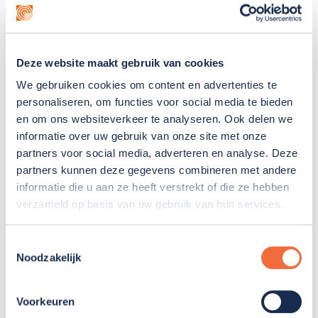
(geen)
Drs. J.C. Bos
Deze website maakt gebruik van cookies
We gebruiken cookies om content en advertenties te
Lid van het bestuur van de Coöperatie
personaliseren, om functies voor social media te bieden
Antistolling en Trombosezorg, Rotterdam
en om ons websiteverkeer te analyseren. Ook delen we
Lid van het bestuur van RijnmondNet, Capelle
informatie over uw gebruik van onze site met onze
aan den IJssel
partners voor social media, adverteren en analyse. Deze
Lid van het bestuur van de SAN/Centra voor
partners kunnen deze gegevens combineren met andere
informatie die u aan ze heeft verstrekt of die ze hebben
Medische Diagnostiek, Eindhoven
verzameld op basis van uw gebruik van hun services.
Mevrouw drs. A.H. van Steensel-Schaeffer MBA
Toestemmingsselectie
Noodzakelijk
Lid van de Raad van Commissarissen
HWWonen, Oud Beijerland
Voorkeuren
Lid van de Raad van Toezicht Alrijne, Leiden-