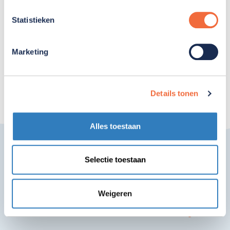
Leiderdorp-Alphen aan den Rijn
Statistieken
Overzicht relevante nevenfuncties toezichthouders
Marketing
Gemiva-SVG Groep per 31 december 2025.
Details tonen
Alles toestaan
Selectie toestaan
Weigeren
verschil
Samen maken we het