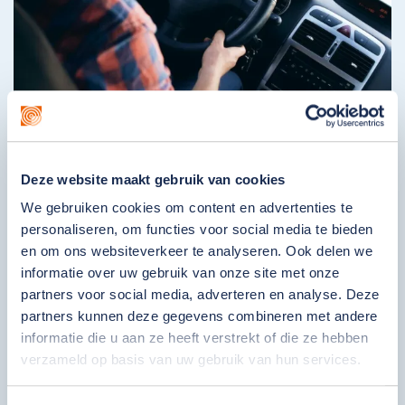
Chauffeur gezocht voor locatie ouderen
activiteiten
Bekijk vacature
Deze website maakt gebruik van cookies
We gebruiken cookies om content en advertenties te
personaliseren, om functies voor social media te bieden
en om ons websiteverkeer te analyseren. Ook delen we
informatie over uw gebruik van onze site met onze
partners voor social media, adverteren en analyse. Deze
partners kunnen deze gegevens combineren met andere
informatie die u aan ze heeft verstrekt of die ze hebben
verzameld op basis van uw gebruik van hun services.