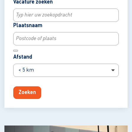
Vacature zoeken
In de
Plaatsnaam
buurt
van
Afstand