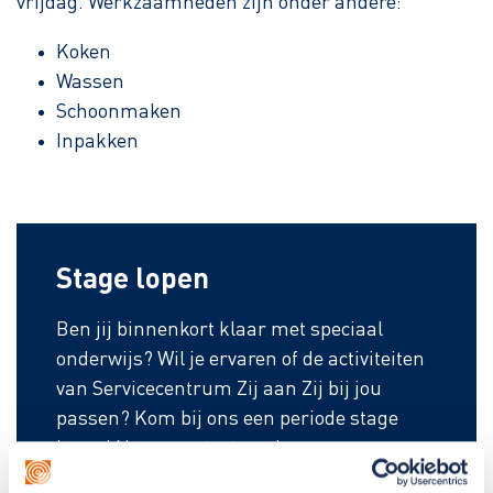
vrijdag. Werkzaamheden zijn onder andere:
Koken
Wassen
Schoonmaken
Inpakken
Stage lopen
Ben jij binnenkort klaar met speciaal
onderwijs? Wil je ervaren of de activiteiten
van Servicecentrum Zij aan Zij bij jou
passen? Kom bij ons een periode stage
lopen! Neem contact op via:
ServiceteamZijaanZij@gemiva-svg.nl
.