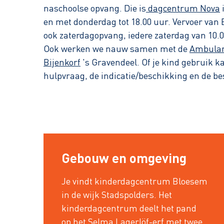
naschoolse opvang. Die is
dagcentrum Nova
en met donderdag tot 18.00 uur. Vervoer van 
ook zaterdagopvang, iedere zaterdag van 10.00
Ook werken we nauw samen met de
Ambulan
Bijenkorf
's Gravendeel. Of je kind gebruik 
hulpvraag, de indicatie/beschikking en de be
Gebouw en omgeving
Je vindt kinderdagcentrum Bloesem
in de wijk Stadspolders. Het
kinderdagcentrum deelt het pand
op het Selma Lagerlöf-erf met twee