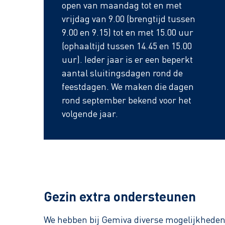
open van maandag tot en met
vrijdag van 9.00 (brengtijd tussen
9.00 en 9.15) tot en met 15.00 uur
(ophaaltijd tussen 14.45 en 15.00
uur). Ieder jaar is er een beperkt
aantal sluitingsdagen rond de
feestdagen. We maken die dagen
rond september bekend voor het
volgende jaar.
Gezin extra ondersteunen
We hebben bij Gemiva diverse mogelijkheden