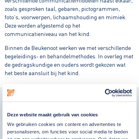
verschillende communicatiemiddelen naast elkaar,
zoals gesproken taal, gebaren, pictogrammen,
foto’s, voorwerpen, lichaamshouding en mimiek.
Deze worden afgestemd op het
communicatieniveau van het kind.
Binnen de Beukenoot werken we met verschillende
begeleidings- en behandelmethodes. In overleg met
de gedragskundige en ouders wordt gekozen wat
het beste aansluit bij het kind.
Gebouw en omgeving
Deze website maakt gebruik van cookies
We gebruiken cookies om content en advertenties te
Het gebouw van De Beukenoot bevindt zich op
personaliseren, om functies voor social media te bieden
het terrein van Swetterhage in Zoeterwoude. De