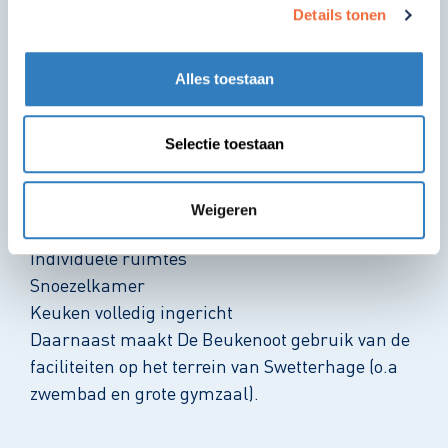
Details tonen
In het gebouw zijn vijf groepsruimtes. Verder
Alles toestaan
heeft de locatie de volgende faciliteiten:
Selectie toestaan
Motoriekruimte
Eigen tuin aansluitend aan
Groepsruimte
Weigeren
Tovertafel
Individuele ruimtes
Snoezelkamer
Keuken volledig ingericht
Daarnaast maakt De Beukenoot gebruik van de
faciliteiten op het terrein van Swetterhage (o.a
zwembad en grote gymzaal).