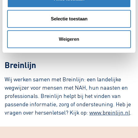
jou en je verwanten. Met hem of haar bespreek je
regelmatig of jouw activiteiten aan je wensen
Selectie toestaan
voldoen. Als je ondersteuning nodig hebt, krijg je
begeleiding. De locatiemanager is verantwoordelijk
voor de dagelijkse gang van zaken en geeft leiding
Weigeren
aan de medewerkers.
Breinlijn
Wij werken samen met Breinlijn: een landelijke
wegwijzer voor mensen met NAH, hun naasten en
professionals. Breinlijn helpt bij het vinden van
passende informatie, zorg of ondersteuning. Heb je
vragen over hersenletsel? Kijk op:
www.breinlijn.nl
.