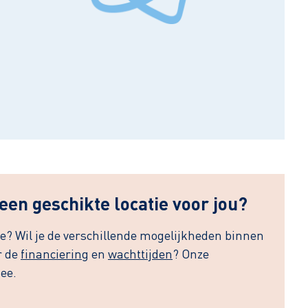
Leaflet
| ©
OpenStreetMap
contributors
 een geschikte locatie voor jou?
ie? Wil je de verschillende mogelijkheden binnen
r de
financiering
en
wachttijden
? Onze
ee.