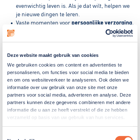
evenwichtig leven is. Als je dat wilt, helpen we
je nieuwe dingen te leren.
Vaste momenten voor
persoonlijke verzorging
,
zoals douchen, aankleden, scheren, tanden
poetsen, medicatie verstrekken,
stomaverzorging, sondevoeding toedienen,
Deze website maakt gebruik van cookies
katheters verzorgen. Wat we precies doen,
We gebruiken cookies om content en advertenties te
hangt af van wat jij nodig hebt. Voor sommige
personaliseren, om functies voor social media te bieden
bewoners is het genoeg dat we opletten of ze
en om ons websiteverkeer te analyseren. Ook delen we
iets goed doen. Of dat we ze ergens aan
informatie over uw gebruik van onze site met onze
herinneren. Andere bewoners hebben het
partners voor social media, adverteren en analyse. Deze
nodig dat we zorghandelingen overnemen.
partners kunnen deze gegevens combineren met andere
informatie die u aan ze heeft verstrekt of die ze hebben
Er is geen verpleging. We overleggen over
verzameld op basis van uw gebruik van hun services.
verpleegkundige handelingen die nodig zijn.
Begeleiders kunnen enkele handelingen zelf
Toestemmingsselectie
uitvoeren. In uitzonderlijke situaties schakelen we