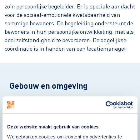
zo’n persoonlijke begeleider. Er is speciale aandacht
voor de sociaal-emotionele kwetsbaarheid van
sommige bewoners. De begeleiding ondersteunt de
bewoners in hun persoonlijke ontwikkeling, met als
doel zelfstandigheid te bevorderen. De dagelijkse
coördinatie is in handen van een locatiemanager.
Gebouw en omgeving
Liviuslaan 20 is onderdeel van een locatie met
twee woningen, elk met ruimte voor negen
bewoners. De locatie beschikt over een
gezamenlijke huiskamer op de begane grond en
Deze website maakt gebruik van cookies
alle bewoners hebben een eigen zit/slaapkamer
We gebruiken cookies om content en advertenties te