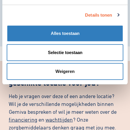
Details tonen
Alles toestaan
Leaflet
| ©
OpenStreetMap
contributors
Selectie toestaan
Weigeren
Hulp nodig bij het vinden van een
geschikte locatie voor jou?
Heb je vragen over deze of een andere locatie?
Wil je de verschillende mogelijkheden binnen
Gemiva bespreken of wil je meer weten over de
financiering
en
wachttijden
? Onze
zorgbemiddelaars denken graag met jou mee.