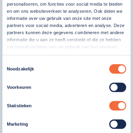
met sanitair.
personaliseren, om functies voor social media te bieden
en om ons websiteverkeer te analyseren. Ook delen we
De rustige en groene wijk Roomburg biedt een
informatie over uw gebruik van onze site met onze
fijne woonomgeving, met goede bereikbaarheid
partners voor social media, adverteren en analyse. Deze
en veel faciliteiten in de buurt.
partners kunnen deze gegevens combineren met andere
informatie die u aan ze heeft verstrekt of die ze hebben
verzameld op basis van uw gebruik van hun services.
Toestemmingsselectie
Noodzakelijk
Voorkeuren
Statistieken
Marketing