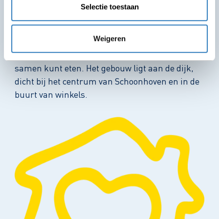
Het gebouw is een modern complex met 33
Selectie toestaan
studio's. Elke bewoner heeft een eigen studio
met een deurbel en brievenbus. De studio heeft
Weigeren
een woon- en slaapgedeelte, een eigen toilet en
douche. Er zijn ook ontmoetingsruimtes waar je
samen kunt eten. Het gebouw ligt aan de dijk,
dicht bij het centrum van Schoonhoven en in de
buurt van winkels.