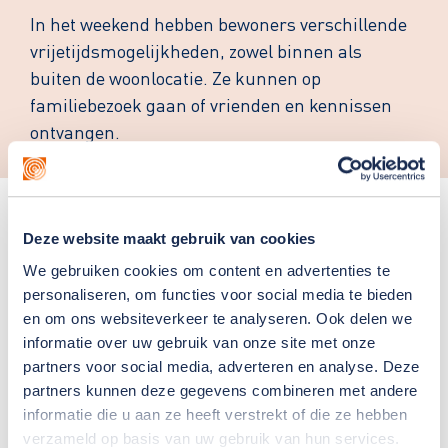
In het weekend hebben bewoners verschillende
vrijetijdsmogelijkheden, zowel binnen als
buiten de woonlocatie. Ze kunnen op
familiebezoek gaan of vrienden en kennissen
ontvangen.
Team
Deze website maakt gebruik van cookies
We werken bij Schuttersvlucht met een vast team
We gebruiken cookies om content en advertenties te
personaliseren, om functies voor social media te bieden
van medewerkers, waaronder:
en om ons websiteverkeer te analyseren. Ook delen we
mbo- en hbo-geschoolde begeleiders en
informatie over uw gebruik van onze site met onze
partners voor social media, adverteren en analyse. Deze
persoonlijk begeleiders;
partners kunnen deze gegevens combineren met andere
medewerkers in opleiding, zoals leerlingen en
informatie die u aan ze heeft verstrekt of die ze hebben
stagiairs;
verzameld op basis van uw gebruik van hun services.