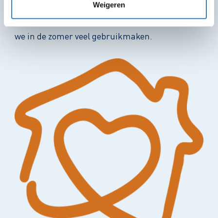
Weigeren
een lift, er zijn aangepaste toiletten en er is een
rustruimte. Ook is er een buitenterras waarvan
we in de zomer veel gebruikmaken.