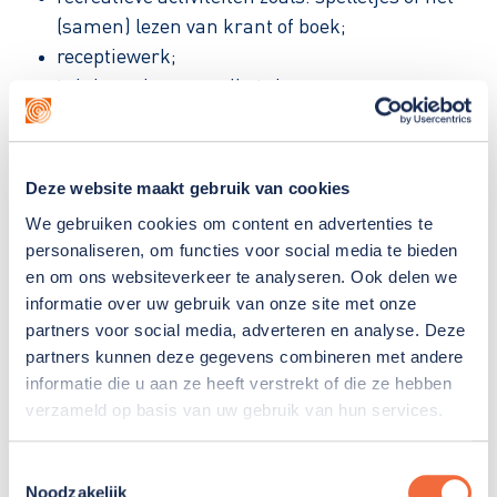
(samen) lezen van krant of boek;
receptiewerk;
tuinieren in onze volkstuin;
zwemmen;
inloop voor computerproblemen of een beetje
extra hulp.
Deze website maakt gebruik van cookies
We gebruiken cookies om content en advertenties te
Activiteitencentrum Sparring in
personaliseren, om functies voor social media te bieden
beeld, bekijk de video:
en om ons websiteverkeer te analyseren. Ook delen we
informatie over uw gebruik van onze site met onze
partners voor social media, adverteren en analyse. Deze
partners kunnen deze gegevens combineren met andere
Begeleiding
informatie die u aan ze heeft verstrekt of die ze hebben
verzameld op basis van uw gebruik van hun services.
Iedere groep heeft een begeleider. Er zijn meerdere
begeleiders maar eén van hen is persoonlijk
Toestemmingsselectie
begeleider. De persoonlijk begeleider bespreekt
Noodzakelijk