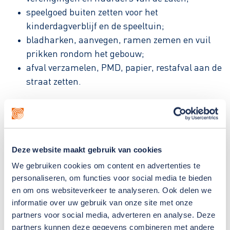
speelgoed buiten zetten voor het
kinderdagverblijf en de speeltuin;
bladharken, aanvegen, ramen zemen en vuil
prikken rondom het gebouw;
afval verzamelen, PMD, papier, restafval aan de
straat zetten.
Begeleiding
Bij Boezem & Co werken begeleiders die jou
Deze website maakt gebruik van cookies
ondersteunen waar jij dat nodig hebt. Eén van hen
is jouw persoonlijk begeleider. Hij of zij is het eerste
We gebruiken cookies om content en advertenties te
aanspreekpunt voor jou en je verwanten. Met hem
personaliseren, om functies voor social media te bieden
en om ons websiteverkeer te analyseren. Ook delen we
of haar bespreek je regelmatig hoe het gaat op je
informatie over uw gebruik van onze site met onze
werk.
partners voor social media, adverteren en analyse. Deze
partners kunnen deze gegevens combineren met andere