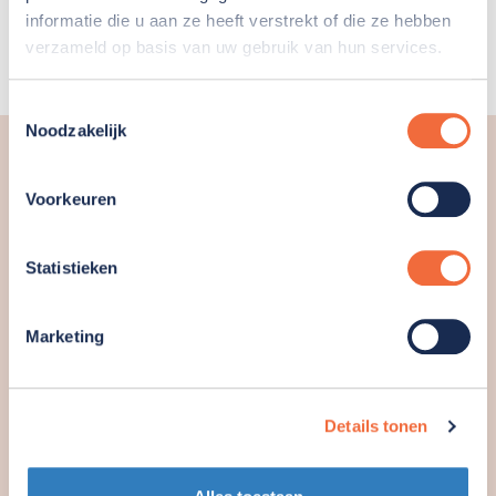
Er werken bij Boezem & Co ook vrijwilligers en
informatie die u aan ze heeft verstrekt of die ze hebben
stagiairs. De locatiemanager is verantwoordelijk
verzameld op basis van uw gebruik van hun services.
voor de locatie en geeft leiding aan de medewerkers.
Toestemmingsselectie
Noodzakelijk
Gebouw en ligging
Voorkeuren
Het gebouw waar we werken, is een
multifunctioneel gebouw. Dat betekent dat
Statistieken
meerdere organisaties een plek hebben in het
gebouw en dat er voor bezoekers veel te doen is.
Marketing
Het gebouw is in 2022 in gebruik genomen. Het
is op een duurzame manier gebouwd. Er is zo
veel mogelijk gewerkt met materialen die
Details tonen
worden hergebruikt en zo min mogelijk met
nieuw materiaal.