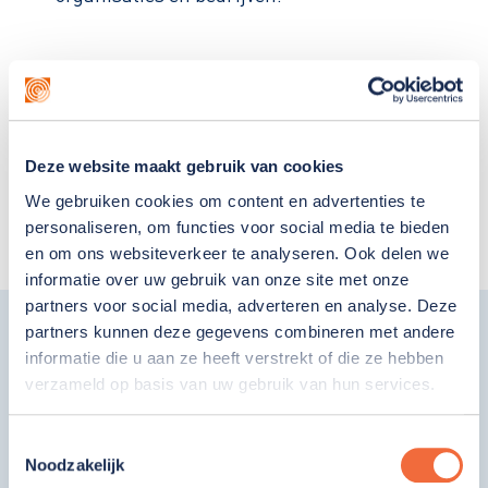
Vrijwilligerswerk op verschillende plekken:
Honden uitlaten;
Werken bij de Hema;
Deze website maakt gebruik van cookies
Werken bij Hoogvliet;
We gebruiken cookies om content en advertenties te
Koffie schenken;
personaliseren, om functies voor social media te bieden
Boodschappen doen.
en om ons websiteverkeer te analyseren. Ook delen we
informatie over uw gebruik van onze site met onze
partners voor social media, adverteren en analyse. Deze
partners kunnen deze gegevens combineren met andere
informatie die u aan ze heeft verstrekt of die ze hebben
Gebouw en omgeving
verzameld op basis van uw gebruik van hun services.
Wijkservicecentrum Zij aan Zij ligt in een
Toestemmingsselectie
gezellige winkelstraat in het centrum van
Noodzakelijk
Voorschoten. De locatie is makkelijk te bereiken