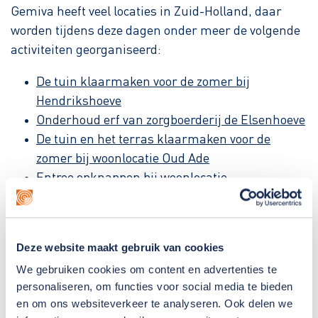
Gemiva heeft veel locaties in Zuid-Holland, daar
worden tijdens deze dagen onder meer de volgende
activiteiten georganiseerd:
De tuin klaarmaken voor de zomer bij
Hendrikshoeve
Onderhoud erf van zorgboerderij de Elsenhoeve
De tuin en het terras klaarmaken voor de
zomer bij woonlocatie Oud Ade
Entree opknappen bij woonlocatie
Evertsenstraat
Lenteproject bij zorgboerderij de Bonte Koe
Tuin opknappen bij activiteitencentrum De
Deze website maakt gebruik van cookies
Baanbreker
We gebruiken cookies om content en advertenties te
Tuinhuisje schuren en lakken bij
personaliseren, om functies voor social media te bieden
activiteitencentrum Sparring
en om ons websiteverkeer te analyseren. Ook delen we
Werken aan het onderhoud bij manege De