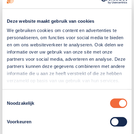
medewerkers en stagiaires. Eén van hen is jouw
persoonlijk begeleider. Hij of zij is het eerste
Deze website maakt gebruik van cookies
aanspreekpunt voor jou en je verwanten. Met je
persoonlijk begeleider bespreek je welk werk bij jou
We gebruiken cookies om content en advertenties te
personaliseren, om functies voor social media te bieden
past. Wat kun je al goed? En wat wil je juist nog
en om ons websiteverkeer te analyseren. Ook delen we
leren? Daar stemmen we jouw werk en de
informatie over uw gebruik van onze site met onze
begeleiding op af.
partners voor social media, adverteren en analyse. Deze
partners kunnen deze gegevens combineren met andere
informatie die u aan ze heeft verstrekt of die ze hebben
verzameld op basis van uw gebruik van hun services.
Uitzendbureau Xtra
Toestemmingsselectie
Noodzakelijk
Naast het vaste activiteitenaanbod op deze
locatie, kunnen mensen ook deelnemen
Voorkeuren
aan activiteiten van ons eigen regionale
uitzendbureau Xtra. Bij Xtra bieden we