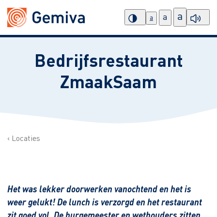
a
a
a
Bedrijfsrestaurant
ZmaakSaam
Locaties
Het was lekker doorwerken vanochtend en het is
weer gelukt! De lunch is verzorgd en het restaurant
zit goed vol. De burgemeester en wethouders zitten