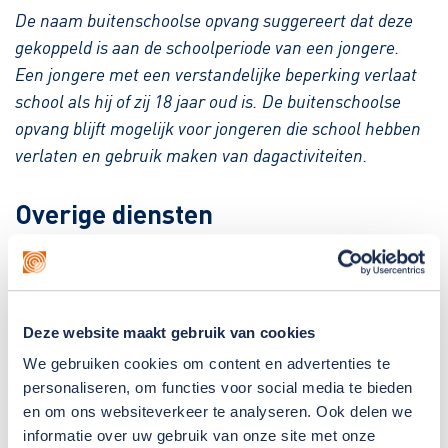
De naam buitenschoolse opvang suggereert dat deze
gekoppeld is aan de schoolperiode van een jongere.
Een jongere met een verstandelijke beperking verlaat
school als hij of zij 18 jaar oud is. De buitenschoolse
opvang blijft mogelijk voor jongeren die school hebben
verlaten en gebruik maken van dagactiviteiten.
Overige diensten
De Schatkist biedt naast de buitenschoolse opvang
ook vakantieopvang en zaterdagopvang.
Deze website maakt gebruik van cookies
Samenwerking Prisma
We gebruiken cookies om content en advertenties te
personaliseren, om functies voor social media te bieden
Diverse leerlingen van Prisma maken gebruik van
en om ons websiteverkeer te analyseren. Ook delen we
BSO De Schatkist. De kinderen die van Prisma
informatie over uw gebruik van onze site met onze