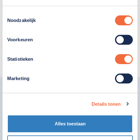
waar deelnemers zich per activiteit
kunnen aanmelden. Bij al deze activiteiten
Toestemmingsselectie
staat de verbinding met de samenleving
Noodzakelijk
centraal.
Voorkeuren
Ontdek meer over Xtra
Statistieken
Marketing
Gebouw en omgeving
Details tonen
Gemivaria Dordrecht is sinds 1992 gevestigd in
een karakteristiek winkelpand aan de
Alles toestaan
Voorstraat, de hoofdwinkelstraat van Dordrecht.