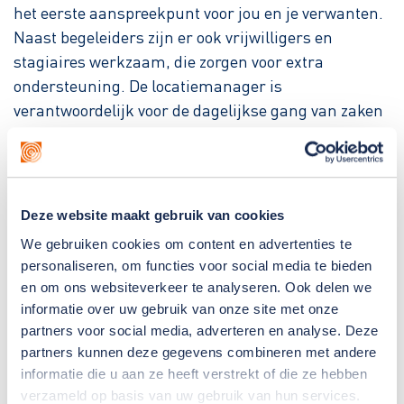
het eerste aanspreekpunt voor jou en je verwanten.
Naast begeleiders zijn er ook vrijwilligers en
stagiaires werkzaam, die zorgen voor extra
ondersteuning. De locatiemanager is
verantwoordelijk voor de dagelijkse gang van zaken
en geeft leiding aan de medewerkers.
Deze website maakt gebruik van cookies
We gebruiken cookies om content en advertenties te
Uitzendbureau Xtra
personaliseren, om functies voor social media te bieden
en om ons websiteverkeer te analyseren. Ook delen we
Naast het vaste activiteitenaanbod op deze
informatie over uw gebruik van onze site met onze
locatie, kunnen mensen ook deelnemen
partners voor social media, adverteren en analyse. Deze
aan activiteiten van ons eigen regionale
partners kunnen deze gegevens combineren met andere
uitzendbureau Xtra. Bij Xtra bieden we
informatie die u aan ze heeft verstrekt of die ze hebben
tijdelijke en structurele activiteiten aan,
verzameld op basis van uw gebruik van hun services.