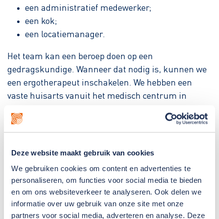
een administratief medewerker;
een kok;
een locatiemanager.
Het team kan een beroep doen op een
gedragskundige. Wanneer dat nodig is, kunnen we
een ergotherapeut inschakelen. We hebben een
vaste huisarts vanuit het medisch centrum in
Puttershoek. Die bezoekt de locatie wekelijks. De
Julianastraat heeft ook vrijwilligers. Zij maken
extra’s voor bewoners mogelijk, bijvoorbeeld door
mee te gaan naar vrijetijdsactiviteiten (sporten,
Deze website maakt gebruik van cookies
wandelen, fietsen, creatieve activiteiten).
We gebruiken cookies om content en advertenties te
personaliseren, om functies voor social media te bieden
Logeerwoning
en om ons websiteverkeer te analyseren. Ook delen we
informatie over uw gebruik van onze site met onze
In de Julianastraat is een woning waar je kunt
partners voor social media, adverteren en analyse. Deze