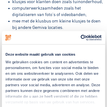
klusjes voor klanten doen zoals tuinonderhoud;
computerwerkzaamheden zoals het
digitaliseren van foto’s of videobanden;
mee met de klusbus om kleine klusjes te doen
bij andere Gemiva locaties.
Begeleiding
Iedere groep heeft een begeleider, soms is er ook
Deze website maakt gebruik van cookies
een vrijwilliger of een stagiaire bij. Samen kijk je
We gebruiken cookies om content en advertenties te
welke klus je die dag kunt gaan doen, en wie of wat
personaliseren, om functies voor social media te bieden
jou bij jouw klus kan helpen. Soms werk je aan een
en om ons websiteverkeer te analyseren. Ook delen we
wat langer project met een collega samen, of maakt
informatie over uw gebruik van onze site met onze
partners voor social media, adverteren en analyse. Deze
iedereen een onderdeel van een groter geheel. Zo nu
partners kunnen deze gegevens combineren met andere
en dan bespreek je met je persoonlijk begeleider
informatie die u aan ze heeft verstrekt of die ze hebben
hoe je vindt dat het gaat, en wat je nog meer zou
verzameld op basis van uw gebruik van hun services.
willen doen of leren.