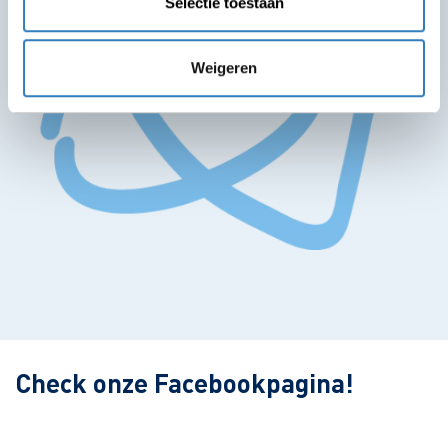
Selectie toestaan
Weigeren
Leaflet
| ©
OpenStreetMap
contributors
Check onze Facebookpagina!