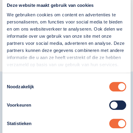
het eerste aanspreekpunt voor jou en je verwanten.
Deze website maakt gebruik van cookies
Met hem of haar bespreek je regelmatig of de
We gebruiken cookies om content en advertenties te
dagactiviteiten aan je wensen voldoen. De
personaliseren, om functies voor social media te bieden
locatiemanager is verantwoordelijk voor de
en om ons websiteverkeer te analyseren. Ook delen we
dagelijkse gang van zaken en geeft leiding aan de
informatie over uw gebruik van onze site met onze
medewerkers. Twee begeleiders zijn er van
partners voor social media, adverteren en analyse. Deze
partners kunnen deze gegevens combineren met andere
maandag t/m vrijdag; op zaterdag en zondag is er
informatie die u aan ze heeft verstrekt of die ze hebben
één begeleider.
verzameld op basis van uw gebruik van hun services.
Toestemmingsselectie
Noodzakelijk
Gebouw en omgeving
Voorkeuren
In de Krom, net buiten de bebouwde kom van
Moordrecht, ligt onze boerderij op het erf van de
stichting Drost IJserman. Naast zorgboerderij is
Statistieken
het ook een kinderboerderij, open voor