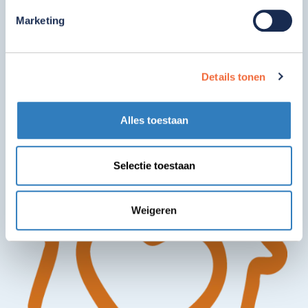
bezoekers van dinsdag t/m zondag. De boerderij
Marketing
heeft een prachtige landelijke ligging. Openbaar
vervoer en de winkels zijn op loopafstand. Het
terrein en de dagactiviteiten zijn
Details tonen
rolstoeltoegankelijk. En een invalide toilet is
aanwezig.
Alles toestaan
Selectie toestaan
Weigeren