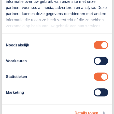
Boekje gehoorscreening
informatie over uw gebruik van onze site met onze
Lees voor
partners voor social media, adverteren en analyse. Deze
partners kunnen deze gegevens combineren met andere
Download bestand
informatie die u aan ze heeft verstrekt of die ze hebben
verzameld op basis van uw gebruik van hun services.
Toestemmingsselectie
Noodzakelijk
De vertrouwenspersoon is er voor
jou!
Voorkeuren
Zit je ergens mee? Wil je ergens over praten? De
vertrouwenspersoon kan jou helpen. Dit boekje kan
Statistieken
jij met je begeleider gebruiken.
Marketing
Boekje Vertrouwenspersoon
Lees voor
Download bestand
Details tonen