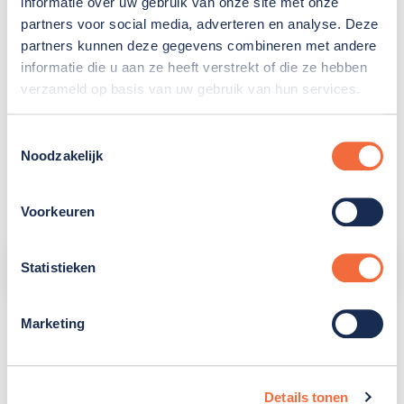
informatie over uw gebruik van onze site met onze
Julianastraat
partners voor social media, adverteren en analyse. Deze
partners kunnen deze gegevens combineren met andere
De Geer
informatie die u aan ze heeft verstrekt of die ze hebben
verzameld op basis van uw gebruik van hun services.
RMR Hoeksche Waard
Toestemmingsselectie
Noodzakelijk
Wasserij
Voorkeuren
Statistieken
Informatie over jouw locatie
Marketing
Details tonen