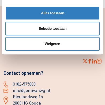
Alles toestaan
Selectie toestaan
verschil
Weigeren
Samen maken we het
Contact opnemen?
0182-575800
info@gemiva-svg.nl
Bleulandweg 1b
2803 HG Gouda