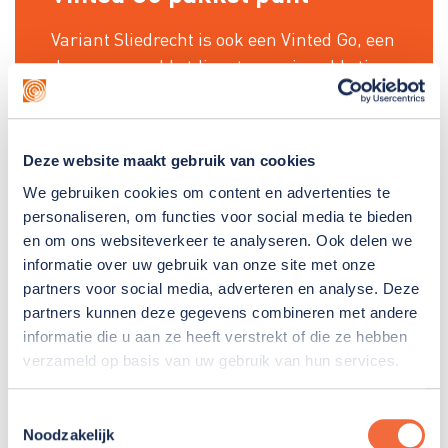
Variant Sliedrecht is ook een Vinted Go, een
duurzame pakketdienst waar je pakketjes
rechtstreeks naartoe kunt sturen of
wegbrengen. Hiervoor kun je ook
werkzaamheden doen.
Deze website maakt gebruik van cookies
We gebruiken cookies om content en advertenties te
personaliseren, om functies voor social media te bieden
en om ons websiteverkeer te analyseren. Ook delen we
informatie over uw gebruik van onze site met onze
Begeleiding
partners voor social media, adverteren en analyse. Deze
partners kunnen deze gegevens combineren met andere
Bij de activiteiten krijg je ondersteuning van het
informatie die u aan ze heeft verstrekt of die ze hebben
team van begeleiders. Samen met jou bekijken we
verzameld op basis van uw gebruik van hun services.
welke werkzaamheden het beste bij je passen. We
vinden het belangrijk dat je iets doet waar je plezier
Toestemmingsselectie
aan beleeft. En waarbij je je kan ontwikkelen. Ook
Noodzakelijk