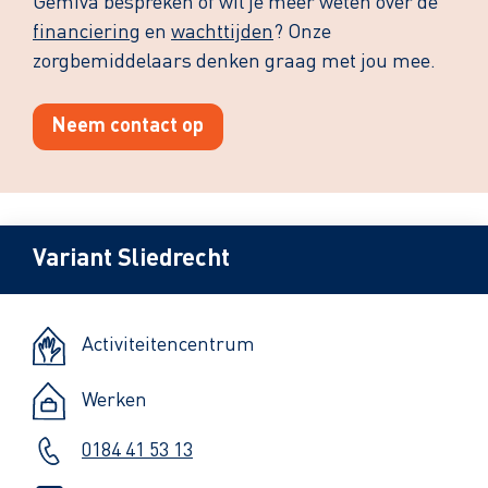
Gemiva bespreken of wil je meer weten over de
financiering
en
wachttijden
? Onze
zorgbemiddelaars denken graag met jou mee.
Neem contact op
Variant Sliedrecht
Activiteitencentrum
Werken
0184 41 53 13