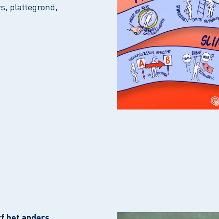
s, plattegrond,
f het anders