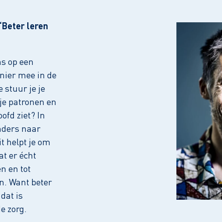
‘Beter leren
ns op een
nier mee in de
 stuur je je
je patronen en
ofd ziet? In
anders naar
t helpt je om
at er écht
en en tot
n. Want beter
dat is
e zorg.