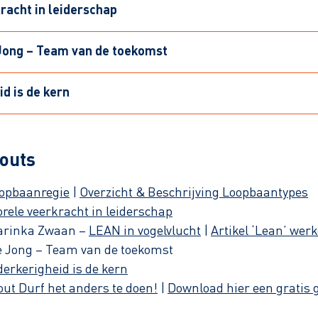
racht in leiderschap
 Jong – Team van de toekomst
d is de kern
-outs
opbaanregie
|
Overzicht & Beschrijving Loopbaantypes
ele veerkracht in leiderschap
Marinka Zwaan –
LEAN in vogelvlucht
|
Artikel ‘Lean’ werk
e Jong – Team van de toekomst
erkerigheid is de kern
ut Durf het anders te doen!
|
Download hier een gratis 