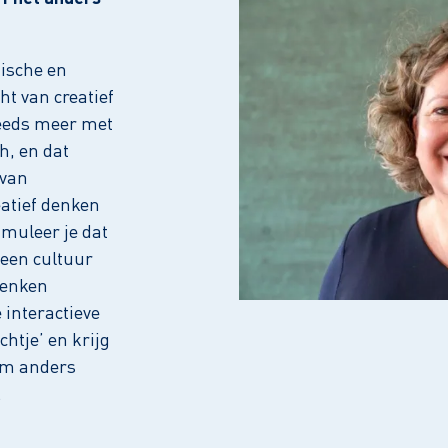
ische en
ht van creatief
teeds meer met
h, en dat
 van
eatief denken
imuleer je dat
 een cultuur
denken
 interactieve
chtje’ en krijg
eam anders
.