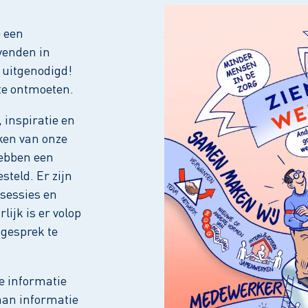
 een
venden in
 uitgenodigd!
 te ontmoeten.
 inspiratie en
ken van onze
hebben een
teld. Er zijn
 sessies en
ijk is er volop
 gesprek te
e informatie
an informatie