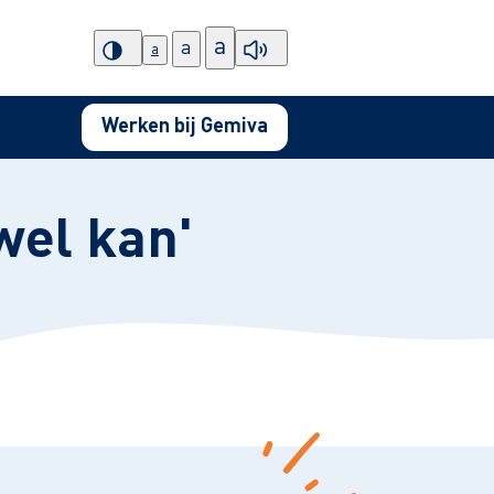
a
a
a
Werken bij Gemiva
wel kan'