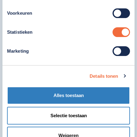
Voorkeuren
Statistieken
Marketing
Hart van Agaath
0181 48 80 40
Details tonen
Duinoordseweg 36
3233 EE Oostvoorne
Alles toestaan
Bekijk locatie
Selectie toestaan
Weigeren